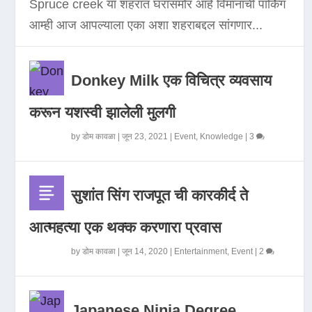
Spruce creek या शहरात घरासमोर आहे विमानाची पार्किंग
आम्ही आज आपल्याला एका अशा शहराबद्दल सांगणार...
Donkey Milk एक विचित्र व्यवसाय
करून यशस्वी झालेली मुलगी
by
डोम कावळा
|
जून 23, 2021
|
Event
,
Knowledge
|
3
सुशांत सिंग राजपूत ची कारकीर्द ते
आत्महत्या एक थक्क करणारा प्रवास
by
डोम कावळा
|
जून 14, 2020
|
Entertainment
,
Event
|
2
Japanese Ninja Degree