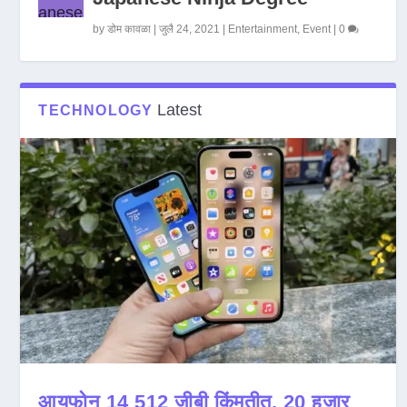
by
डोम कावळा
|
जुलै 24, 2021
|
Entertainment
,
Event
|
0
Latest
TECHNOLOGY
आयफोन 14 512 जीबी किंमतीत, 20 हजार