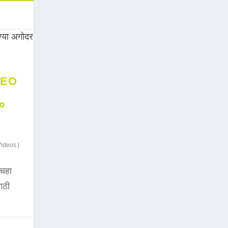
DEO
००
Videos
|
चहा
साठी