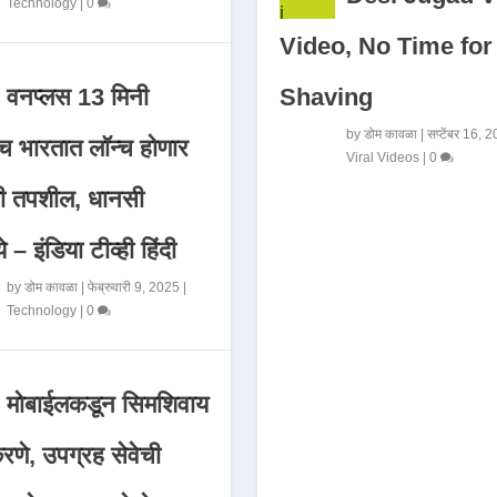
Technology
|
0
Video, No Time for
Shaving
वनप्लस 13 मिनी
by
डोम कावळा
|
सप्टेंबर 16, 
 भारतात लॉन्च होणार
Viral Videos
|
0
मी तपशील, धानसी
ये – इंडिया टीव्ही हिंदी
by
डोम कावळा
|
फेब्रुवारी 9, 2025
|
Technology
|
0
मोबाईलकडून सिमशिवाय
णे, उपग्रह सेवेची