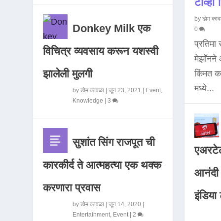
टीव्ही ह
by
डोम काव
Donkey Milk एक
0
प्रतिमा
विचित्र व्यवसाय करून यशस्वी
मेझॉनन
झालेली मुलगी
किंमत 
मध्ये...
by
डोम कावळा
|
जून 23, 2021
|
Event
,
Knowledge
|
3
सुशांत सिंग राजपूत ची
एअरटेल
कारकीर्द ते आत्महत्या एक थक्क
आनंदी व
करणारा प्रवास
इंडिया ट
by
डोम कावळा
|
जून 14, 2020
|
Entertainment
,
Event
|
2