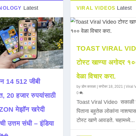
Latest
Latest
NOLOGY
VIRAL VIDEOS
TOAST VIRAL VI
टोस्ट खाण्या अगोदर १
वेळा विचार करा.
न 14 512 जीबी
by
डोम कावळा
|
सप्टेंबर 18, 2021
|
Viral 
0
त, 20 हजार रुपयांसाठी
Toast Viral Video सकाळी 
ON मेझॉन खरेदी
पिताना बहुतेक लोकांना नाश्त्या
टोस्ट खाणे आवडते. चहामध्ये...
ची उत्तम संधी – इंडिया