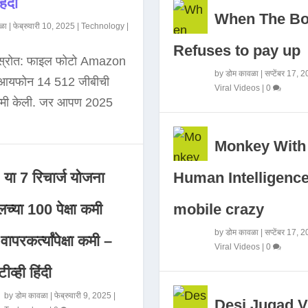
िंदी
When The B
ळा
|
फेब्रुवारी 10, 2025
|
Technology
|
Refuses to pay up
 स्रोत: फाइल फोटो Amazon
by
डोम कावळा
|
सप्टेंबर 17, 
े आयफोन 14 512 जीबीची
Viral Videos
|
0
कमी केली. जर आपण 2025
Monkey With
Human Intelligence
या 7 रिचार्ज योजना
mobile crazy
च्या 100 पेक्षा कमी
by
डोम कावळा
|
सप्टेंबर 17, 
ापरकर्त्यांपेक्षा कमी –
Viral Videos
|
0
ीव्ही हिंदी
by
डोम कावळा
|
फेब्रुवारी 9, 2025
|
Desi Jugad V