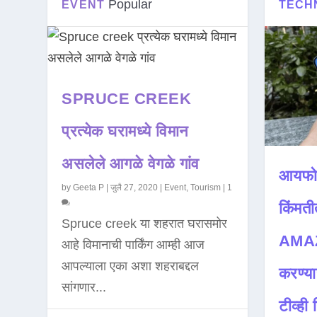
Popular
EVENT
TECH
SPRUCE CREEK
प्रत्येक घरामध्ये विमान
असलेले आगळे वेगळे गांव
आयफो
by
Geeta P
|
जुलै 27, 2020
|
Event
,
Tourism
|
1
किंमती
Spruce creek या शहरात घरासमोर
AMAZ
आहे विमानाची पार्किंग आम्ही आज
आपल्याला एका अशा शहराबद्दल
करण्या
सांगणार...
टीव्ही ह