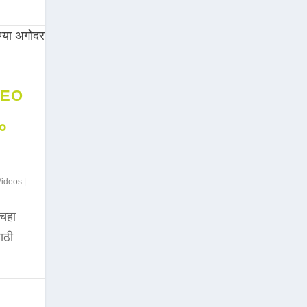
DEO
००
Videos
|
चहा
साठी