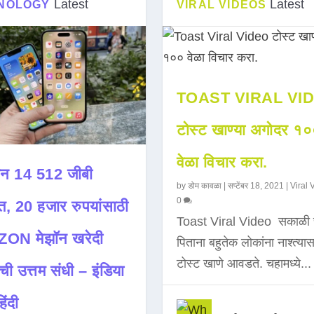
Latest
Latest
NOLOGY
VIRAL VIDEOS
TOAST VIRAL VI
टोस्ट खाण्या अगोदर १
वेळा विचार करा.
न 14 512 जीबी
by
डोम कावळा
|
सप्टेंबर 18, 2021
|
Viral 
0
त, 20 हजार रुपयांसाठी
Toast Viral Video सकाळी 
ON मेझॉन खरेदी
पिताना बहुतेक लोकांना नाश्त्या
टोस्ट खाणे आवडते. चहामध्ये...
ची उत्तम संधी – इंडिया
िंदी