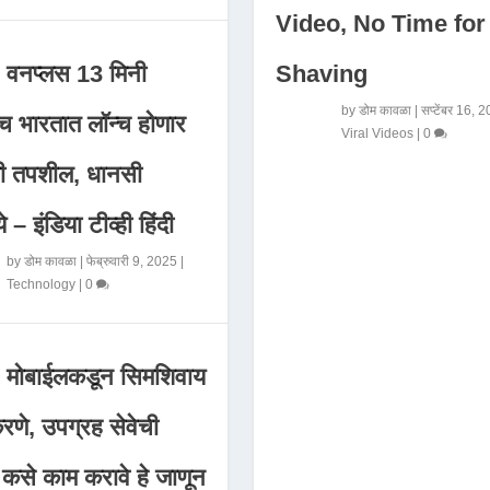
Video, No Time for
Shaving
वनप्लस 13 मिनी
by
डोम कावळा
|
सप्टेंबर 16, 
 भारतात लॉन्च होणार
Viral Videos
|
0
मी तपशील, धानसी
ये – इंडिया टीव्ही हिंदी
by
डोम कावळा
|
फेब्रुवारी 9, 2025
|
Technology
|
0
मोबाईलकडून सिमशिवाय
णे, उपग्रह सेवेची
 कसे काम करावे हे जाणून