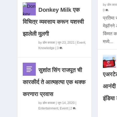
by
डोम काव
Donkey Milk एक
0
प्रतिमा
विचित्र व्यवसाय करून यशस्वी
मेझॉनन
झालेली मुलगी
किंमत 
मध्ये...
by
डोम कावळा
|
जून 23, 2021
|
Event
,
Knowledge
|
3
सुशांत सिंग राजपूत ची
एअरटेल
कारकीर्द ते आत्महत्या एक थक्क
आनंदी व
करणारा प्रवास
इंडिया ट
by
डोम कावळा
|
जून 14, 2020
|
Entertainment
,
Event
|
2