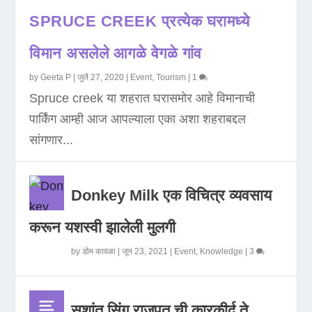
SPRUCE CREEK प्रत्येक घरामध्ये
विमान असलेले आगळे वेगळे गांव
by
Geeta P
|
जुलै 27, 2020
|
Event
,
Tourism
|
1
Spruce creek या शहरात घरासमोर आहे विमानाची
पार्किंग आम्ही आज आपल्याला एका अशा शहराबद्दल
सांगणार...
Donkey Milk एक विचित्र व्यवसाय
करून यशस्वी झालेली मुलगी
by
डोम कावळा
|
जून 23, 2021
|
Event
,
Knowledge
|
3
सुशांत सिंग राजपूत ची कारकीर्द ते