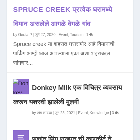
SPRUCE CREEK प्रत्येक घरामध्ये
विमान असलेले आगळे वेगळे गांव
by
Geeta P
|
जुलै 27, 2020
|
Event
,
Tourism
|
1
Spruce creek या शहरात घरासमोर आहे विमानाची
पार्किंग आम्ही आज आपल्याला एका अशा शहराबद्दल
सांगणार...
Donkey Milk एक विचित्र व्यवसाय
करून यशस्वी झालेली मुलगी
by
डोम कावळा
|
जून 23, 2021
|
Event
,
Knowledge
|
3
सुशांत सिंग राजपूत ची कारकीर्द ते