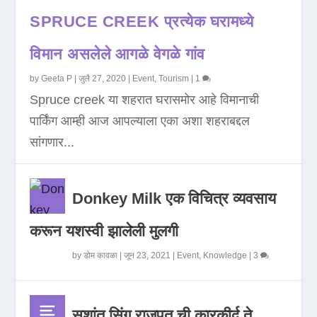
SPRUCE CREEK प्रत्येक घरामध्ये
विमान असलेले आगळे वेगळे गांव
by
Geeta P
|
जुलै 27, 2020
|
Event
,
Tourism
|
1
Spruce creek या शहरात घरासमोर आहे विमानाची
पार्किंग आम्ही आज आपल्याला एका अशा शहराबद्दल
सांगणार...
Donkey Milk एक विचित्र व्यवसाय
करून यशस्वी झालेली मुलगी
by
डोम कावळा
|
जून 23, 2021
|
Event
,
Knowledge
|
3
सुशांत सिंग राजपूत ची कारकीर्द ते