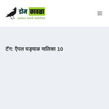
टॅग:
ऍपल घड्याळ मालिका 10