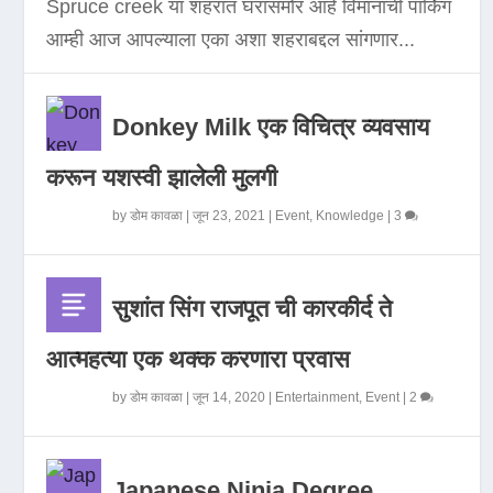
Spruce creek या शहरात घरासमोर आहे विमानाची पार्किंग
आम्ही आज आपल्याला एका अशा शहराबद्दल सांगणार...
Donkey Milk एक विचित्र व्यवसाय
करून यशस्वी झालेली मुलगी
by
डोम कावळा
|
जून 23, 2021
|
Event
,
Knowledge
|
3
सुशांत सिंग राजपूत ची कारकीर्द ते
आत्महत्या एक थक्क करणारा प्रवास
by
डोम कावळा
|
जून 14, 2020
|
Entertainment
,
Event
|
2
Japanese Ninja Degree