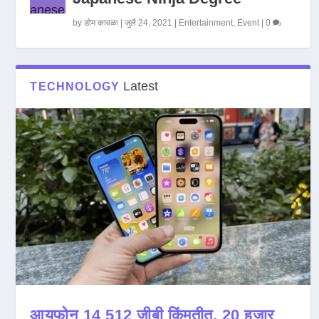
by
डोम कावळा
|
जुलै 24, 2021
|
Entertainment
,
Event
|
0
Latest
TECHNOLOGY
आयफोन 14 512 जीबी किंमतीत, 20 हजार