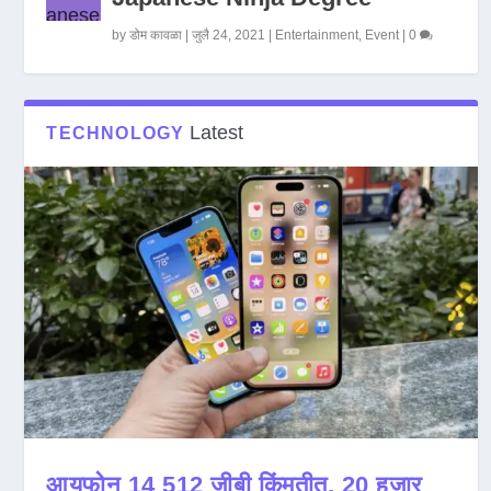
by
डोम कावळा
|
जुलै 24, 2021
|
Entertainment
,
Event
|
0
Latest
TECHNOLOGY
आयफोन 14 512 जीबी किंमतीत, 20 हजार