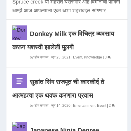
Spruce creek या शहरात घरासमोर आहे विमानाची पार्किंग
आम्ही आज आपल्याला एका अशा शहराबद्दल सांगणार...
Donkey Milk एक विचित्र व्यवसाय
करून यशस्वी झालेली मुलगी
by
डोम कावळा
|
जून 23, 2021
|
Event
,
Knowledge
|
3
सुशांत सिंग राजपूत ची कारकीर्द ते
आत्महत्या एक थक्क करणारा प्रवास
by
डोम कावळा
|
जून 14, 2020
|
Entertainment
,
Event
|
2
Japanese Ninja Degree