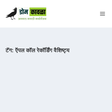
टॅग:
ऍपल कॉल रेकॉर्डिंग वैशिष्ट्य