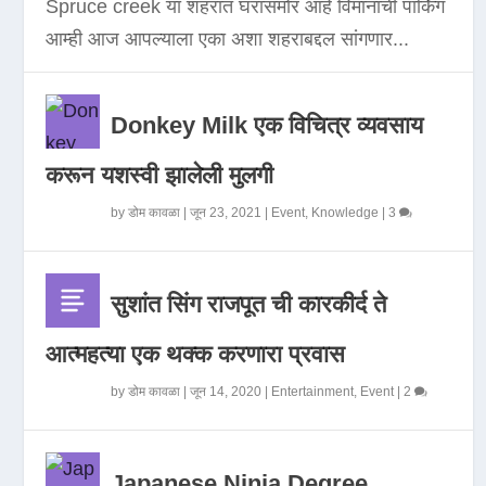
Spruce creek या शहरात घरासमोर आहे विमानाची पार्किंग
आम्ही आज आपल्याला एका अशा शहराबद्दल सांगणार...
Donkey Milk एक विचित्र व्यवसाय
करून यशस्वी झालेली मुलगी
by
डोम कावळा
|
जून 23, 2021
|
Event
,
Knowledge
|
3
सुशांत सिंग राजपूत ची कारकीर्द ते
आत्महत्या एक थक्क करणारा प्रवास
by
डोम कावळा
|
जून 14, 2020
|
Entertainment
,
Event
|
2
Japanese Ninja Degree