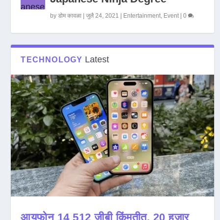
by
डोम कावळा
|
जुलै 24, 2021
|
Entertainment
,
Event
|
0
Latest
TECHNOLOGY
आयफोन 14 512 जीबी किंमतीत, 20 हजार