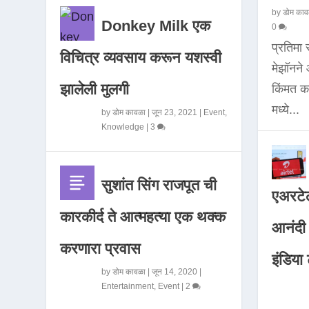
by
डोम काव
Donkey Milk एक
0
प्रतिमा
विचित्र व्यवसाय करून यशस्वी
मेझॉनन
झालेली मुलगी
किंमत 
मध्ये...
by
डोम कावळा
|
जून 23, 2021
|
Event
,
Knowledge
|
3
सुशांत सिंग राजपूत ची
एअरटेल
कारकीर्द ते आत्महत्या एक थक्क
आनंदी व
करणारा प्रवास
इंडिया ट
by
डोम कावळा
|
जून 14, 2020
|
Entertainment
,
Event
|
2