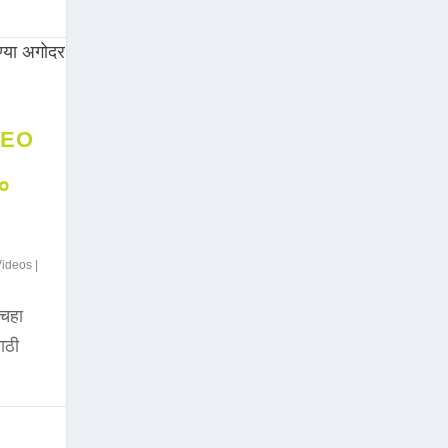
DEO
००
Videos
|
चहा
साठी