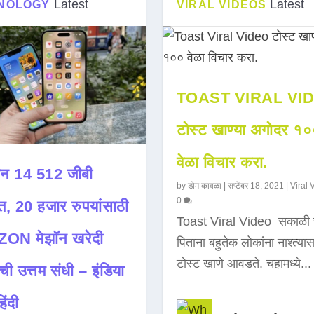
Latest
Latest
NOLOGY
VIRAL VIDEOS
TOAST VIRAL VI
टोस्ट खाण्या अगोदर १
वेळा विचार करा.
न 14 512 जीबी
by
डोम कावळा
|
सप्टेंबर 18, 2021
|
Viral 
0
त, 20 हजार रुपयांसाठी
Toast Viral Video सकाळी 
ON मेझॉन खरेदी
पिताना बहुतेक लोकांना नाश्त्या
टोस्ट खाणे आवडते. चहामध्ये...
ची उत्तम संधी – इंडिया
िंदी