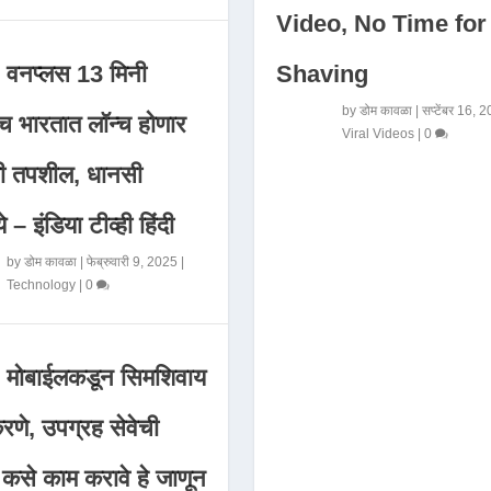
Video, No Time for
Shaving
वनप्लस 13 मिनी
by
डोम कावळा
|
सप्टेंबर 16, 
 भारतात लॉन्च होणार
Viral Videos
|
0
मी तपशील, धानसी
ये – इंडिया टीव्ही हिंदी
by
डोम कावळा
|
फेब्रुवारी 9, 2025
|
Technology
|
0
मोबाईलकडून सिमशिवाय
णे, उपग्रह सेवेची
 कसे काम करावे हे जाणून