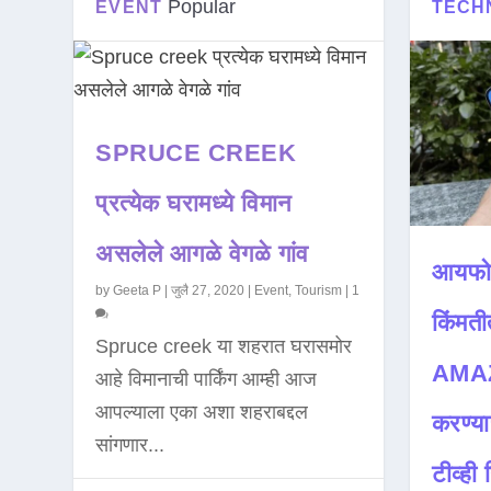
Popular
EVENT
TECH
SPRUCE CREEK
प्रत्येक घरामध्ये विमान
असलेले आगळे वेगळे गांव
आयफो
by
Geeta P
|
जुलै 27, 2020
|
Event
,
Tourism
|
1
किंमती
Spruce creek या शहरात घरासमोर
AMAZ
आहे विमानाची पार्किंग आम्ही आज
आपल्याला एका अशा शहराबद्दल
करण्या
सांगणार...
टीव्ही ह