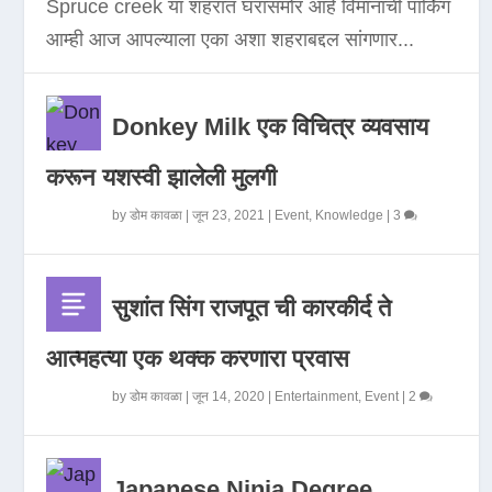
Spruce creek या शहरात घरासमोर आहे विमानाची पार्किंग
आम्ही आज आपल्याला एका अशा शहराबद्दल सांगणार...
Donkey Milk एक विचित्र व्यवसाय
करून यशस्वी झालेली मुलगी
by
डोम कावळा
|
जून 23, 2021
|
Event
,
Knowledge
|
3
सुशांत सिंग राजपूत ची कारकीर्द ते
आत्महत्या एक थक्क करणारा प्रवास
by
डोम कावळा
|
जून 14, 2020
|
Entertainment
,
Event
|
2
Japanese Ninja Degree