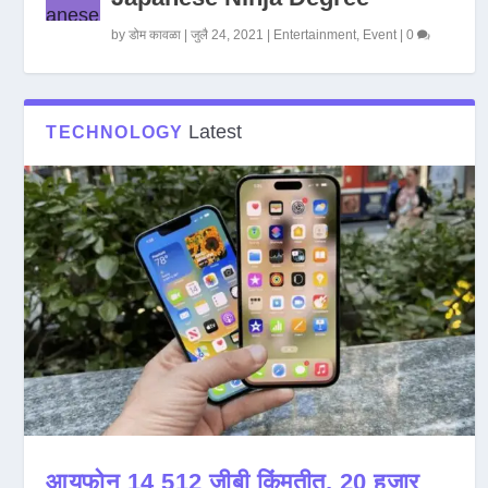
by
डोम कावळा
|
जुलै 24, 2021
|
Entertainment
,
Event
|
0
Latest
TECHNOLOGY
आयफोन 14 512 जीबी किंमतीत, 20 हजार