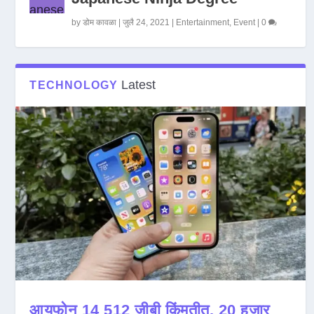
by
डोम कावळा
|
जुलै 24, 2021
|
Entertainment
,
Event
|
0
Latest
TECHNOLOGY
आयफोन 14 512 जीबी किंमतीत, 20 हजार