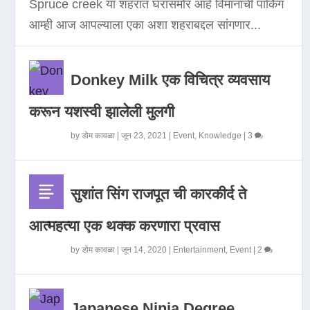
Spruce creek या शहरात घरासमोर आहे विमानाची पार्किंग
आम्ही आज आपल्याला एका अशा शहराबद्दल सांगणार...
Donkey Milk एक विचित्र व्यवसाय
करून यशस्वी झालेली मुलगी
by
डोम कावळा
|
जून 23, 2021
|
Event
,
Knowledge
|
3
सुशांत सिंग राजपूत ची कारकीर्द ते
आत्महत्या एक थक्क करणारा प्रवास
by
डोम कावळा
|
जून 14, 2020
|
Entertainment
,
Event
|
2
Japanese Ninja Degree