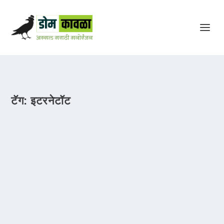
टॅग:
इटरनेटॉट