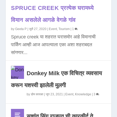
SPRUCE CREEK प्रत्येक घरामध्ये
विमान असलेले आगळे वेगळे गांव
by
Geeta P
|
जुलै 27, 2020
|
Event
,
Tourism
|
1
Spruce creek या शहरात घरासमोर आहे विमानाची
पार्किंग आम्ही आज आपल्याला एका अशा शहराबद्दल
सांगणार...
Donkey Milk एक विचित्र व्यवसाय
करून यशस्वी झालेली मुलगी
by
डोम कावळा
|
जून 23, 2021
|
Event
,
Knowledge
|
3
सुशांत सिंग राजपूत ची कारकीर्द ते