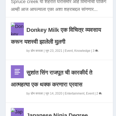
Spruce creek या शहरात घरासमोर आहे विमानाची पार्किंग
आम्ही आज आपल्याला एका अशा शहराबद्दल सांगणार...
Donkey Milk एक विचित्र व्यवसाय
करून यशस्वी झालेली मुलगी
by
डोम कावळा
|
जून 23, 2021
|
Event
,
Knowledge
|
3
सुशांत सिंग राजपूत ची कारकीर्द ते
आत्महत्या एक थक्क करणारा प्रवास
by
डोम कावळा
|
जून 14, 2020
|
Entertainment
,
Event
|
2
Japanese Ninja Degree