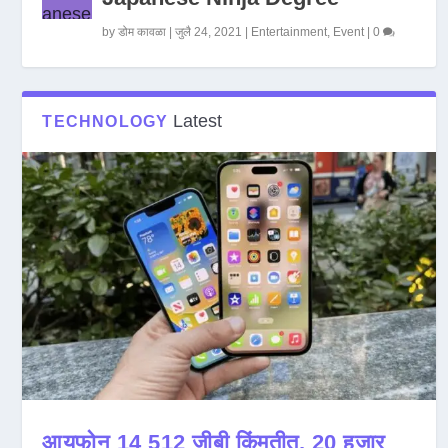
by
डोम कावळा
|
जुलै 24, 2021
|
Entertainment
,
Event
|
0
Latest
TECHNOLOGY
आयफोन 14 512 जीबी किंमतीत, 20 हजार