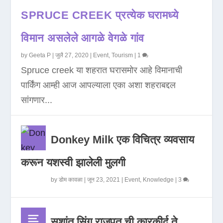
SPRUCE CREEK प्रत्येक घरामध्ये
विमान असलेले आगळे वेगळे गांव
by
Geeta P
|
जुलै 27, 2020
|
Event
,
Tourism
|
1
Spruce creek या शहरात घरासमोर आहे विमानाची
पार्किंग आम्ही आज आपल्याला एका अशा शहराबद्दल
सांगणार...
Donkey Milk एक विचित्र व्यवसाय
करून यशस्वी झालेली मुलगी
by
डोम कावळा
|
जून 23, 2021
|
Event
,
Knowledge
|
3
सुशांत सिंग राजपूत ची कारकीर्द ते