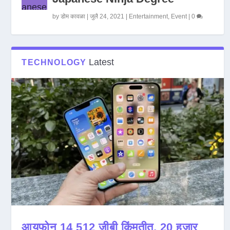
by
डोम कावळा
|
जुलै 24, 2021
|
Entertainment
,
Event
|
0
Latest
TECHNOLOGY
आयफोन 14 512 जीबी किंमतीत, 20 हजार