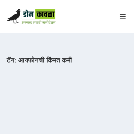
टॅग:
आयफोनची किंमत कमी