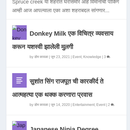
Spruce creek या शहरात घरासमोर आहे विमानाची पार्किंग
आम्ही आज आपल्याला एका अशा शहराबद्दल सांगणार...
Donkey Milk एक विचित्र व्यवसाय
करून यशस्वी झालेली मुलगी
by
डोम कावळा
|
जून 23, 2021
|
Event
,
Knowledge
|
3
सुशांत सिंग राजपूत ची कारकीर्द ते
आत्महत्या एक थक्क करणारा प्रवास
by
डोम कावळा
|
जून 14, 2020
|
Entertainment
,
Event
|
2
Japanese Ninja Degree