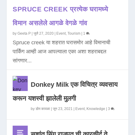
SPRUCE CREEK प्रत्येक घरामध्ये
विमान असलेले आगळे वेगळे गांव
by
Geeta P
|
जुलै 27, 2020
|
Event
,
Tourism
|
1
Spruce creek या शहरात घरासमोर आहे विमानाची
पार्किंग आम्ही आज आपल्याला एका अशा शहराबद्दल
सांगणार...
Donkey Milk एक विचित्र व्यवसाय
करून यशस्वी झालेली मुलगी
by
डोम कावळा
|
जून 23, 2021
|
Event
,
Knowledge
|
3
सुशांत सिंग राजपूत ची कारकीर्द ते