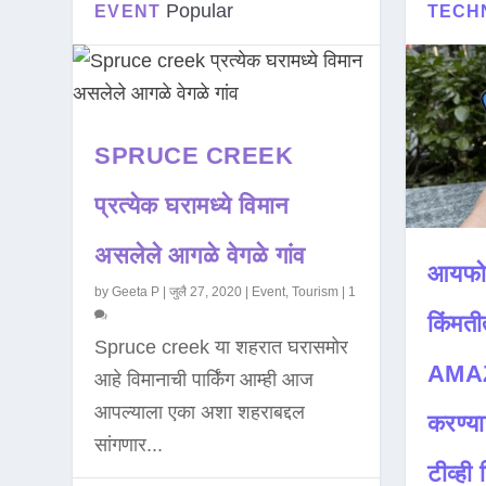
Popular
EVENT
TECH
SPRUCE CREEK
प्रत्येक घरामध्ये विमान
असलेले आगळे वेगळे गांव
आयफो
by
Geeta P
|
जुलै 27, 2020
|
Event
,
Tourism
|
1
किंमती
Spruce creek या शहरात घरासमोर
AMAZ
आहे विमानाची पार्किंग आम्ही आज
आपल्याला एका अशा शहराबद्दल
करण्या
सांगणार...
टीव्ही ह