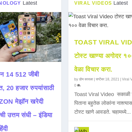
Latest
Latest
NOLOGY
VIRAL VIDEOS
TOAST VIRAL VI
टोस्ट खाण्या अगोदर १
वेळा विचार करा.
न 14 512 जीबी
by
डोम कावळा
|
सप्टेंबर 18, 2021
|
Viral 
0
त, 20 हजार रुपयांसाठी
Toast Viral Video सकाळी 
ON मेझॉन खरेदी
पिताना बहुतेक लोकांना नाश्त्या
टोस्ट खाणे आवडते. चहामध्ये...
ची उत्तम संधी – इंडिया
िंदी