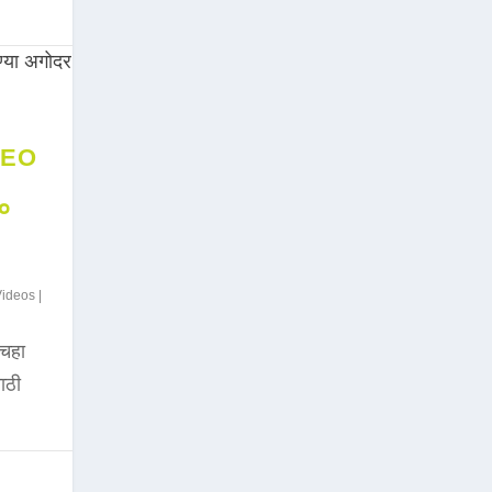
DEO
००
Videos
|
चहा
साठी