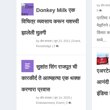
by
डोम काव
Donkey Milk एक
0
प्रतिमा
विचित्र व्यवसाय करून यशस्वी
मेझॉनन
झालेली मुलगी
किंमत 
मध्ये...
by
डोम कावळा
|
जून 23, 2021
|
Event
,
Knowledge
|
3
सुशांत सिंग राजपूत ची
एअरटेल
कारकीर्द ते आत्महत्या एक थक्क
आनंदी व
करणारा प्रवास
इंडिया ट
by
डोम कावळा
|
जून 14, 2020
|
Entertainment
,
Event
|
2