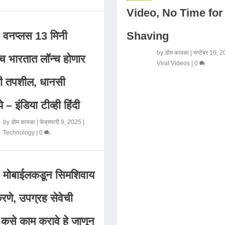
Video, No Time for
Shaving
वनप्लस 13 मिनी
by
डोम कावळा
|
सप्टेंबर 16, 
 भारतात लॉन्च होणार
Viral Videos
|
0
मी तपशील, धानसी
ये – इंडिया टीव्ही हिंदी
by
डोम कावळा
|
फेब्रुवारी 9, 2025
|
Technology
|
0
मोबाईलकडून सिमशिवाय
णे, उपग्रह सेवेची
 कसे काम करावे हे जाणून