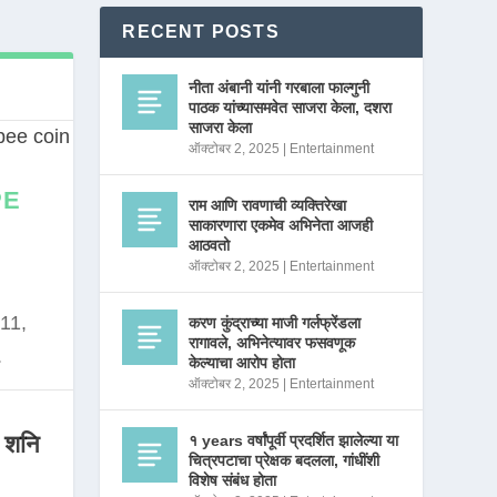
RECENT POSTS
नीता अंबानी यांनी गरबाला फाल्गुनी
पाठक यांच्यासमवेत साजरा केला, दशरा
साजरा केला
ऑक्टोबर 2, 2025
|
Entertainment
PE
राम आणि रावणाची व्यक्तिरेखा
साकारणारा एकमेव अभिनेता आजही
आठवतो
ऑक्टोबर 2, 2025
|
Entertainment
11,
करण कुंद्राच्या माजी गर्लफ्रेंडला
रागावले, अभिनेत्यावर फसवणूक
.
केल्याचा आरोप होता
ऑक्टोबर 2, 2025
|
Entertainment
 शनि
१ years वर्षांपूर्वी प्रदर्शित झालेल्या या
चित्रपटाचा प्रेक्षक बदलला, गांधींशी
विशेष संबंध होता