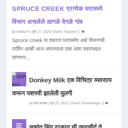
SPRUCE CREEK प्रत्येक घरामध्ये
विमान असलेले आगळे वेगळे गांव
by
Geeta P
|
जुलै 27, 2020
|
Event
,
Tourism
|
1
Spruce creek या शहरात घरासमोर आहे विमानाची
पार्किंग आम्ही आज आपल्याला एका अशा शहराबद्दल
सांगणार...
Donkey Milk एक विचित्र व्यवसाय
करून यशस्वी झालेली मुलगी
by
डोम कावळा
|
जून 23, 2021
|
Event
,
Knowledge
|
3
सुशांत सिंग राजपूत ची कारकीर्द ते