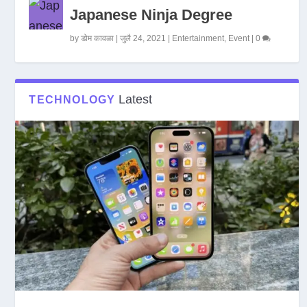
Japanese Ninja Degree
by
डोम कावळा
|
जुलै 24, 2021
|
Entertainment
,
Event
|
0
Latest
TECHNOLOGY