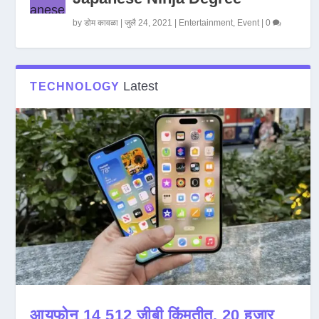
by
डोम कावळा
|
जुलै 24, 2021
|
Entertainment
,
Event
|
0
Latest
TECHNOLOGY
आयफोन 14 512 जीबी किंमतीत, 20 हजार