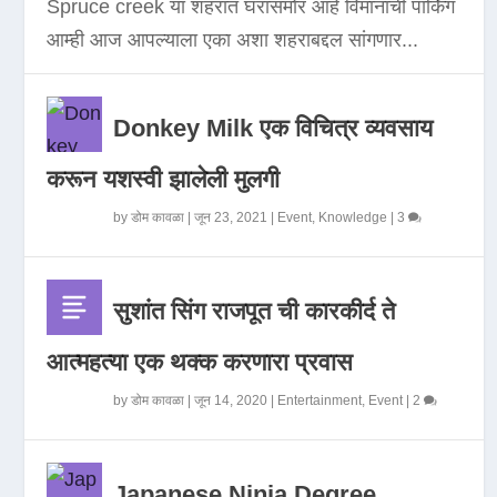
Spruce creek या शहरात घरासमोर आहे विमानाची पार्किंग
आम्ही आज आपल्याला एका अशा शहराबद्दल सांगणार...
Donkey Milk एक विचित्र व्यवसाय
करून यशस्वी झालेली मुलगी
by
डोम कावळा
|
जून 23, 2021
|
Event
,
Knowledge
|
3
सुशांत सिंग राजपूत ची कारकीर्द ते
आत्महत्या एक थक्क करणारा प्रवास
by
डोम कावळा
|
जून 14, 2020
|
Entertainment
,
Event
|
2
Japanese Ninja Degree