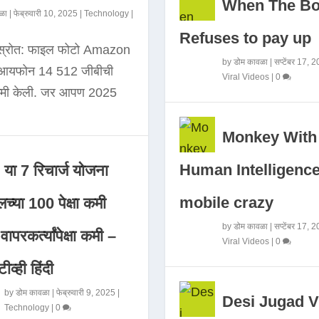
When The B
ळा
|
फेब्रुवारी 10, 2025
|
Technology
|
Refuses to pay up
 स्रोत: फाइल फोटो Amazon
by
डोम कावळा
|
सप्टेंबर 17, 
े आयफोन 14 512 जीबीची
Viral Videos
|
0
कमी केली. जर आपण 2025
Monkey With
Human Intelligence
या 7 रिचार्ज योजना
mobile crazy
च्या 100 पेक्षा कमी
by
डोम कावळा
|
सप्टेंबर 17, 
ापरकर्त्यांपेक्षा कमी –
Viral Videos
|
0
ीव्ही हिंदी
by
डोम कावळा
|
फेब्रुवारी 9, 2025
|
Desi Jugad V
Technology
|
0