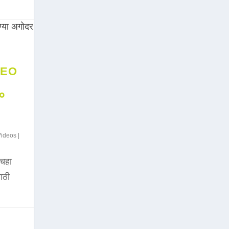
DEO
००
Videos
|
चहा
साठी