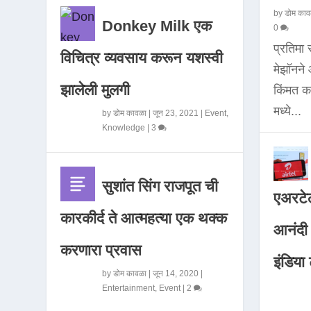
by
डोम काव
Donkey Milk एक
0
प्रतिमा
विचित्र व्यवसाय करून यशस्वी
मेझॉनन
झालेली मुलगी
किंमत 
मध्ये...
by
डोम कावळा
|
जून 23, 2021
|
Event
,
Knowledge
|
3
सुशांत सिंग राजपूत ची
एअरटेल
कारकीर्द ते आत्महत्या एक थक्क
आनंदी व
करणारा प्रवास
इंडिया ट
by
डोम कावळा
|
जून 14, 2020
|
Entertainment
,
Event
|
2