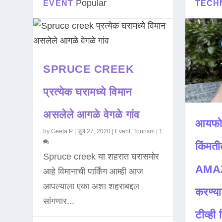
Popular
EVENT
TECH
SPRUCE CREEK
प्रत्येक घरामध्ये विमान
असलेले आगळे वेगळे गांव
आयफो
by
Geeta P
|
जुलै 27, 2020
|
Event
,
Tourism
|
1
किंमती
Spruce creek या शहरात घरासमोर
AMAZ
आहे विमानाची पार्किंग आम्ही आज
आपल्याला एका अशा शहराबद्दल
करण्या
सांगणार...
टीव्ही ह