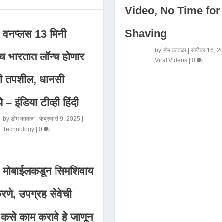
Video, No Time for
Shaving
वनप्लस 13 मिनी
by
डोम कावळा
|
सप्टेंबर 16, 
 भारतात लॉन्च होणार
Viral Videos
|
0
मी तपशील, धानसी
ये – इंडिया टीव्ही हिंदी
by
डोम कावळा
|
फेब्रुवारी 9, 2025
|
Technology
|
0
मोबाईलकडून सिमशिवाय
णे, उपग्रह सेवेची
 कसे काम करावे हे जाणून