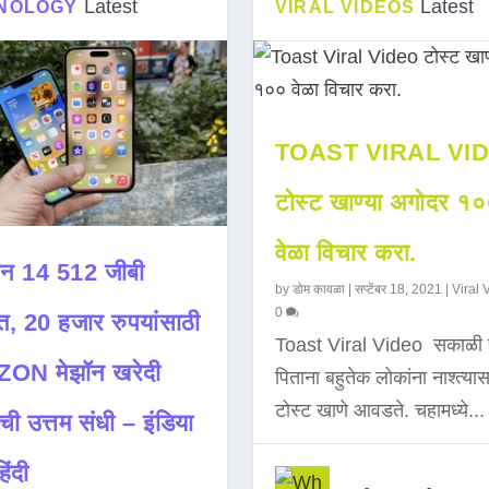
Latest
Latest
NOLOGY
VIRAL VIDEOS
TOAST VIRAL VI
टोस्ट खाण्या अगोदर १
वेळा विचार करा.
न 14 512 जीबी
by
डोम कावळा
|
सप्टेंबर 18, 2021
|
Viral 
0
त, 20 हजार रुपयांसाठी
Toast Viral Video सकाळी 
ON मेझॉन खरेदी
पिताना बहुतेक लोकांना नाश्त्या
टोस्ट खाणे आवडते. चहामध्ये...
ची उत्तम संधी – इंडिया
िंदी