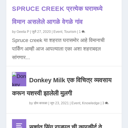
SPRUCE CREEK प्रत्येक घरामध्ये
विमान असलेले आगळे वेगळे गांव
by
Geeta P
|
जुलै 27, 2020
|
Event
,
Tourism
|
1
Spruce creek या शहरात घरासमोर आहे विमानाची
पार्किंग आम्ही आज आपल्याला एका अशा शहराबद्दल
सांगणार...
Donkey Milk एक विचित्र व्यवसाय
करून यशस्वी झालेली मुलगी
by
डोम कावळा
|
जून 23, 2021
|
Event
,
Knowledge
|
3
सुशांत सिंग राजपूत ची कारकीर्द ते