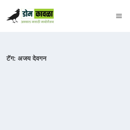
टॅग:
अजय देवगन