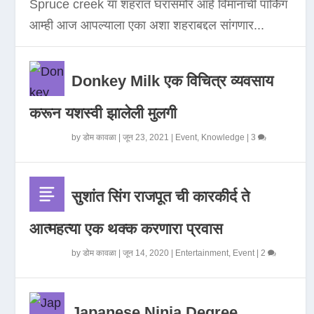
Spruce creek या शहरात घरासमोर आहे विमानाची पार्किंग
आम्ही आज आपल्याला एका अशा शहराबद्दल सांगणार...
Donkey Milk एक विचित्र व्यवसाय
करून यशस्वी झालेली मुलगी
by
डोम कावळा
|
जून 23, 2021
|
Event
,
Knowledge
|
3
सुशांत सिंग राजपूत ची कारकीर्द ते
आत्महत्या एक थक्क करणारा प्रवास
by
डोम कावळा
|
जून 14, 2020
|
Entertainment
,
Event
|
2
Japanese Ninja Degree