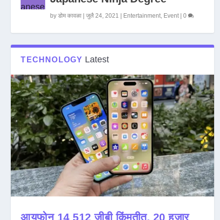
by
डोम कावळा
|
जुलै 24, 2021
|
Entertainment
,
Event
|
0
Latest
TECHNOLOGY
आयफोन 14 512 जीबी किंमतीत, 20 हजार